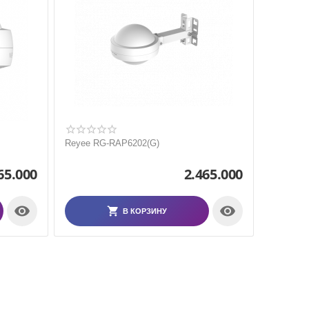
Reyee RG-RAP6202(G)
65.000
2.465.000


В КОРЗИНУ