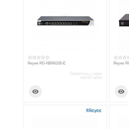
Reyee RG-NBR6205-E
Reyee R
Свяжитесь с нами
насчёт цены

