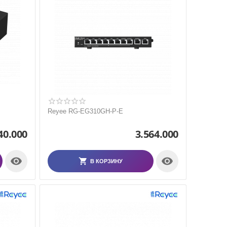
Reyee RG-EG310GH-P-E
40.000
3.564.000


В КОРЗИНУ