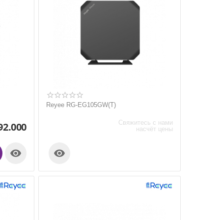
Reyee RG-EG105GW(T)
Свяжитесь с нами
92.000
насчёт цены

