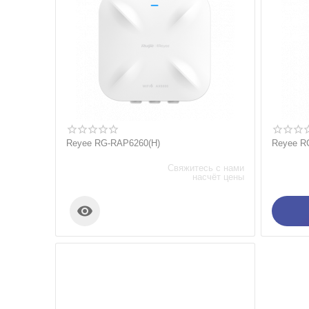
Reyee RG-RAP6260(H)
Reyee R
Свяжитесь с нами
насчёт цены
