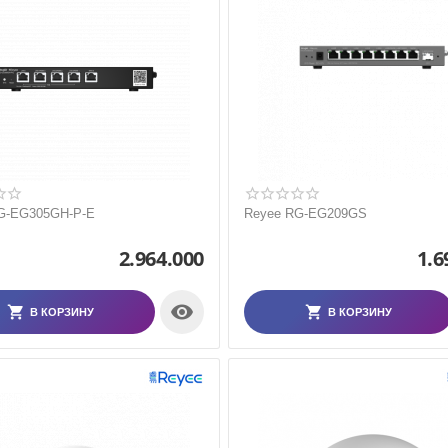
G-EG305GH-P-E
Reyee RG-EG209GS
2.964.000
1.6

В КОРЗИНУ
В КОРЗИНУ