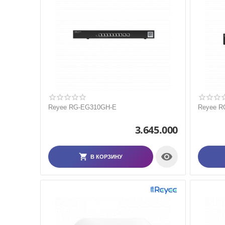
Reyee RG-EG310GH-E
Reyee R
3.645.000

В КОРЗИНУ