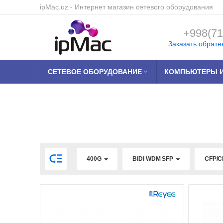
ipMac.uz
- Интернет магазин сетевого оборудования
+998(71
Заказать обратн
СЕТЕВОЕ ОБОРУДОВАНИЕ

КОМПЬЮТЕРЫ И

400G
BIDI WDM SFP
CFP/C