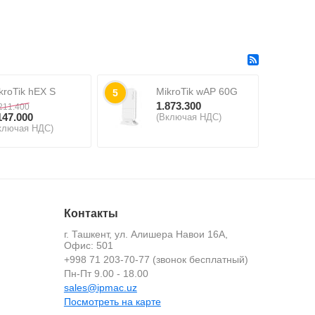
kroTik hEX S
MikroTik wAP 60G
5
1.873.300
211.400
147.000
(Включая НДС)
ключая НДС)
Контакты
г. Ташкент, ул. Алишера Навои 16А,
Офис: 501
+998 71 203-70-77 (звонок бесплатный)
й
Пн-Пт 9.00 - 18.00
sales@ipmac.uz
Посмотреть на карте