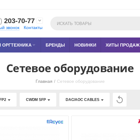
)
203-70-77

ый звонок
Контакты
 ОРГТЕХНИКА

БРЕНДЫ
НОВИНКИ
ХИТЫ ПРОДАЖ
Сетевое оборудование
Главная
/
Сетевое оборудование

FP2
CWDM SFP
DAC/AOC CABLES