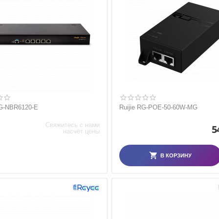
G-NBR6120-E
Ruijie RG-POE-50-60W-MG
Свяжитесь с нами
5
насчёт цены
В КОРЗИНУ