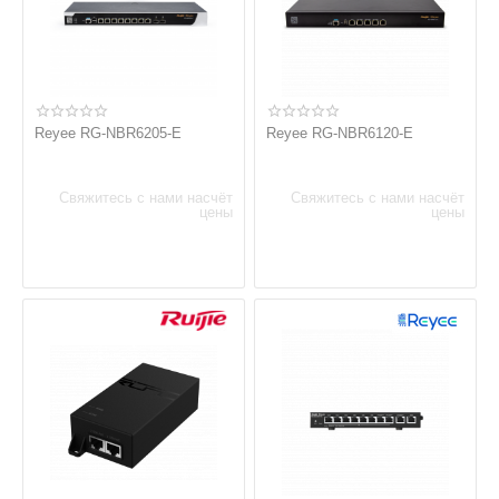
Reyee RG-NBR6205-E
Reyee RG-NBR6120-E
Свяжитесь с нами насчёт
Свяжитесь с нами насчёт
цены
цены