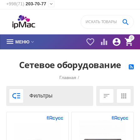
+998(71)
203-70-77


0






МЕНЮ
Сетевое оборудование
Главная
/



Фильтры