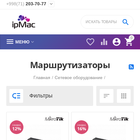
+998(71)
203-70-77


0






МЕНЮ
​Маршрутизаторы
Главная
/
Сетевое оборудование
/



Фильтры
СКИДКА
СКИДКА
12%
16%