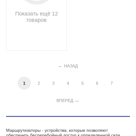
Показать ещё 12
товаров
НАЗАД
1
2
3
4
5
6
7
ВПЕРЕД
Маршрутизаторы - устройства, которые позволяют
обеспечить бесперебойный доступ к определенной сети