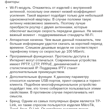
факторы:
Wi-Fi-модуль. Откажитесь от изделий с внутренней
антенной, поскольку они имеют низкий коэффициент
усиления. Такой вариант подойдет только для небольшой
однокомнатной квартиры. В случае поломки такую
антенну невозможно заменить. Поэтому лучше
приобрести роутер с двумя антеннами, которые
обеспечат высокую скорость передачи данных. Не менее
важный момент - поддерживаемые стандарты Wi-Fi.
Аппаратная начинка. Чем выше данный показатель, тем
больше информации удастся скачать за короткий период
времени. Слишком дешевые модели не соответствуют
тарифному плану со скоростью до 100 МБит/с.
Программный функционал. Протоколы доступа в
Интернет могут отличаться. Современные устройства
имеют PPTP, L2TP, PPPoE, динамический и
статистический IP. Поддержка IPTV станет
дополнительным преимуществом.
Дополнительные функции. К данному параметру
относится наличие USB-портов, принт-сервиса и торент-
клиента. Подобное многофункциональное устройство
подойдет тем, кто точно собирается пользоваться этими
свойствами. В противном случае переплачивать нет
смысла.
Бренд. Одним из самых популярных фирм является TP-
Link, но также спросом пользуются изделия MikroTik,
Zyxel, Asus, D-Link. От китайских аналогов лучше