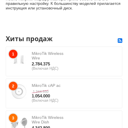
правильную настройку. К большинству моделей прилагается
инструкция или установочный диск.
Хиты продаж
MikroTik Wireless
1
Wire
2.784.375
(Включая НДС)
MikroTik cAP ac
2
1.344.550
1.054.000
(Включая НДС)
MikroTik Wireless
3
Wire Dish
4.342.800