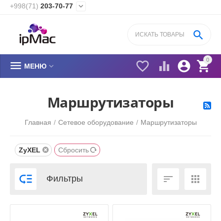
+998(71)
203-70-77


0






МЕНЮ
​Маршрутизаторы
Главная
/
Сетевое оборудование
/
​Маршрутизаторы
ZyXEL
Сбросить



Фильтры