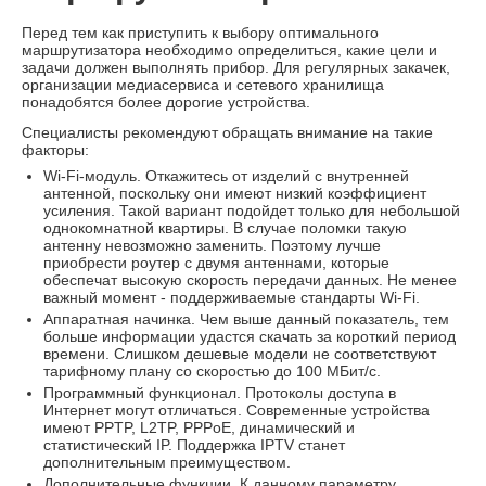
Перед тем как приступить к выбору оптимального
маршрутизатора необходимо определиться, какие цели и
задачи должен выполнять прибор. Для регулярных закачек,
организации медиасервиса и сетевого хранилища
понадобятся более дорогие устройства.
Специалисты рекомендуют обращать внимание на такие
факторы:
Wi-Fi-модуль. Откажитесь от изделий с внутренней
антенной, поскольку они имеют низкий коэффициент
усиления. Такой вариант подойдет только для небольшой
однокомнатной квартиры. В случае поломки такую
антенну невозможно заменить. Поэтому лучше
приобрести роутер с двумя антеннами, которые
обеспечат высокую скорость передачи данных. Не менее
важный момент - поддерживаемые стандарты Wi-Fi.
Аппаратная начинка. Чем выше данный показатель, тем
больше информации удастся скачать за короткий период
времени. Слишком дешевые модели не соответствуют
тарифному плану со скоростью до 100 МБит/с.
Программный функционал. Протоколы доступа в
Интернет могут отличаться. Современные устройства
имеют PPTP, L2TP, PPPoE, динамический и
статистический IP. Поддержка IPTV станет
дополнительным преимуществом.
Дополнительные функции. К данному параметру