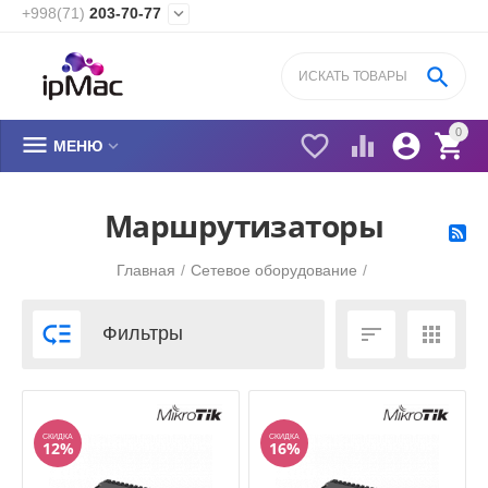
+998(71)
203-70-77


0






МЕНЮ
​Маршрутизаторы
Главная
/
Сетевое оборудование
/



Фильтры
СКИДКА
СКИДКА
12%
16%