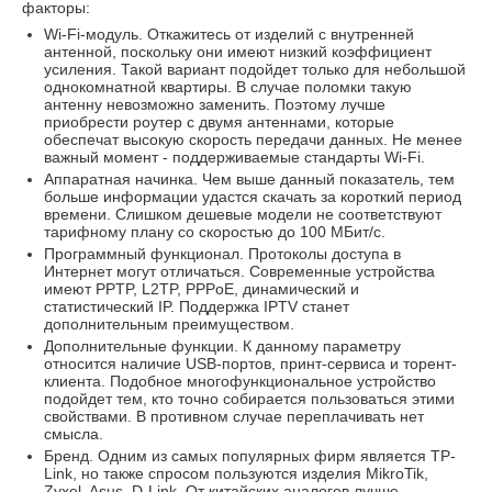
факторы:
Wi-Fi-модуль. Откажитесь от изделий с внутренней
антенной, поскольку они имеют низкий коэффициент
усиления. Такой вариант подойдет только для небольшой
однокомнатной квартиры. В случае поломки такую
антенну невозможно заменить. Поэтому лучше
приобрести роутер с двумя антеннами, которые
обеспечат высокую скорость передачи данных. Не менее
важный момент - поддерживаемые стандарты Wi-Fi.
Аппаратная начинка. Чем выше данный показатель, тем
больше информации удастся скачать за короткий период
времени. Слишком дешевые модели не соответствуют
тарифному плану со скоростью до 100 МБит/с.
Программный функционал. Протоколы доступа в
Интернет могут отличаться. Современные устройства
имеют PPTP, L2TP, PPPoE, динамический и
статистический IP. Поддержка IPTV станет
дополнительным преимуществом.
Дополнительные функции. К данному параметру
относится наличие USB-портов, принт-сервиса и торент-
клиента. Подобное многофункциональное устройство
подойдет тем, кто точно собирается пользоваться этими
свойствами. В противном случае переплачивать нет
смысла.
Бренд. Одним из самых популярных фирм является TP-
Link, но также спросом пользуются изделия MikroTik,
Zyxel, Asus, D-Link. От китайских аналогов лучше