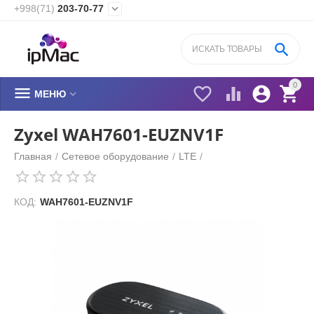
+998(71)
203-70-77


0






МЕНЮ
Zyxel WAH7601-EUZNV1F
Главная
/
Сетевое оборудование
/
LTE
/
КОД:
WAH7601-EUZNV1F