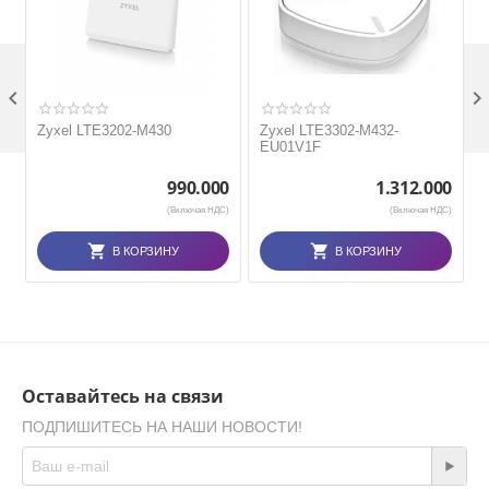

Zyxel LTE3202-M430
Zyxel LTE3302-M432-
EU01V1F
990.000
1.312.000
(Включая НДС)
(Включая НДС)
В КОРЗИНУ
В КОРЗИНУ
Оставайтесь на связи
ПОДПИШИТЕСЬ НА НАШИ НОВОСТИ!