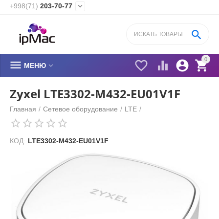
+998(71)
203-70-77


0






МЕНЮ
Zyxel LTE3302-M432-EU01V1F
Главная
/
Сетевое оборудование
/
LTE
/
КОД:
LTE3302-M432-EU01V1F