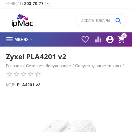
+998(71)
203-70-77


0






МЕНЮ
Zyxel PLA4201 v2
Главная
/
Сетевое оборудование
/
Cопутствующие товары
/
КОД:
PLA4201 v2