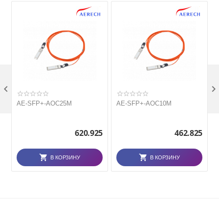

AE-SFP+-AOC25M
AE-SFP+-AOC10M
620.925
462.825
В КОРЗИНУ
В КОРЗИНУ