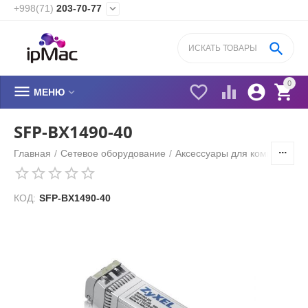
+998(71)
203-70-77


0






МЕНЮ
SFP-BX1490-40
Главная
/
Сетевое оборудование
/
Аксессуары для коммутатор
КОД:
SFP-BX1490-40