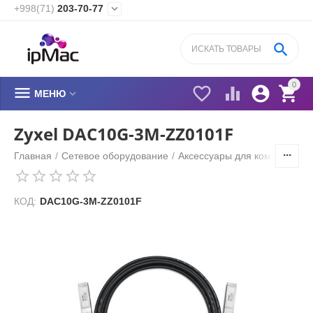
+998(71)
203-70-77


0






МЕНЮ
Zyxel DAC10G-3M-ZZ0101F
Главная
/
Сетевое оборудование
/
Аксессуары для коммутатор
КОД:
DAC10G-3M-ZZ0101F