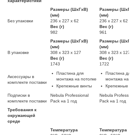
характеристики
Размеры (ШxГxВ)
Размеры (ШxГxВ
(мм)
(мм)
Без упаковки
236 x 227 x 62
236 x 227 x 62
Вес (г)
Вес (г)
982
961
Размеры (ШxГxВ)
Размеры (ШxГxВ
(мм)
(мм)
В упаковке
308 x 323 x 127
308 x 323 x 127
Вес (г)
Вес (г)
1743
1722
Пластина для
Пластина для
Аксессуары в
монтажа на потолке
монтажа на по
комплекте поставки
Крепежные винты
Крепежные ви
Подписки в
Nebula Professional
Nebula Profession
комплекте поставки
Pack на 1 год
Pack на 1 год
Требования к
окружающей
среде
Температура
Температура