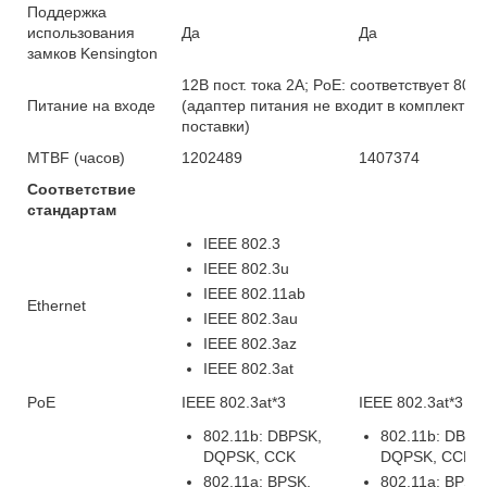
Поддержка
использования
Да
Да
замков Kensington
12В пост. тока 2А; PoE: соответствует 802.
Питание на входе
(адаптер питания не входит в комплект
поставки)
MTBF (часов)
1202489
1407374
Соответствие
стандартам
IEEE 802.3
IEEE 802.3u
IEEE 802.11ab
Ethernet
IEEE 802.3au
IEEE 802.3az
IEEE 802.3at
PoE
IEEE 802.3at*3
IEEE 802.3at*3
802.11b: DBPSK,
802.11b: DBPS
DQPSK, CCK
DQPSK, CCK
802.11a: BPSK,
802.11a: BPSK