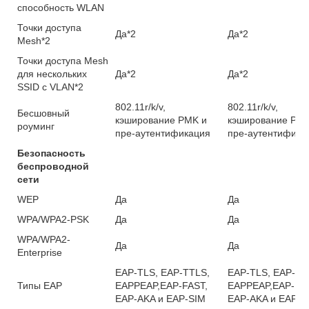
способность WLAN
Точки доступа
Да*2
Да*2
Mesh*2
Точки доступа Mesh
для нескольких
Да*2
Да*2
SSID с VLAN*2
802.11r/k/v,
802.11r/k/v,
Бесшовный
кэширование PMK и
кэширование PMK
роуминг
пре-аутентификация
пре-аутентифика
Безопасность
беспроводной
сети
WEP
Да
Да
WPA/WPA2-PSK
Да
Да
WPA/WPA2-
Да
Да
Enterprise
EAP-TLS, EAP-TTLS,
EAP-TLS, EAP-TT
Типы EAP
EAPPEAP,EAP-FAST,
EAPPEAP,EAP-FA
EAP-AKA и EAP-SIM
EAP-AKA и EAP-S