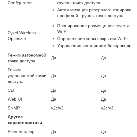
Configurator
группы точек доступа
Автоматизация резервного копировани
профилей группы точек доступа
Планирование размещения точек дост
Wi-Fi
Zyxel Wireless
Optimizer
Определение зоны покрытия Wi-Fi
Управление состоянием беспроводной
Режим автономной
Да
Да
точки доступа
Режим
управляемой точки
Да
Да
доступа
CLI
Да
Да
Web UI
Да
Да
SNMP
v2c/v3
v2c/v3
Другие
характеристики
Plenum rating
Да
Да