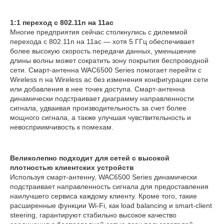
1:1 переход с 802.11n на 11ac
Многие предприятия сейчас столкнулись с дилеммой
перехода с 802.11n на 11ac — хотя 5 ГГц обеспечивает
более высокую скорость передачи данных, уменьшение
длины волны может сократить зону покрытия беспроводной
сети. Смарт-антенна WAC6500 Series помогает перейти с
Wireless n на Wireless ac без изменения конфигурации сети
или добавления в нее точек доступа. Смарт-антенна
динамически подстраивает диаграмму направленности
сигнала, удваивая производительность за счет более
мощного сигнала, а также улучшая чувствительность и
невосприимчивость к помехам.
Великолепно подходит для сетей с высокой
плотностью клиентских устройств
Используя смарт-антенну, WAC6500 Series динамически
подстраивает направленность сигнала для предоставления
наилучшего сервиса каждому клиенту. Кроме того, такие
расширенные функции Wi-Fi, как load balancing и smart-client
steering, гарантируют стабильно высокое качество