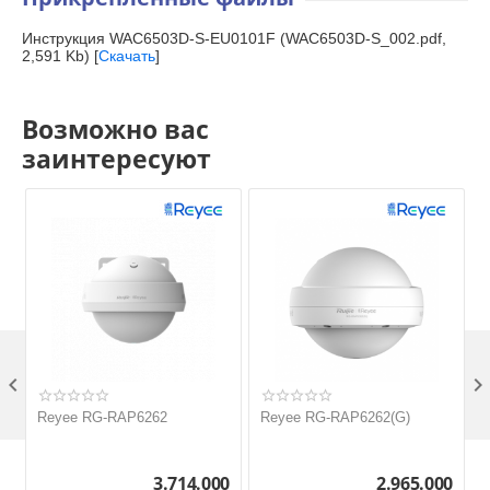
Инструкция WAC6503D-S-EU0101F (WAC6503D-S_002.pdf,
2,591 Kb) [
Скачать
]
Возможно вас
заинтересуют

Reyee RG-RAP6262
Reyee RG-RAP6262(G)
3.714.000
2.965.000