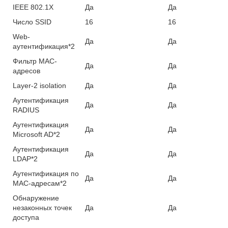
IEEE 802.1X
Да
Да
Число SSID
16
16
Web-
Да
Да
аутентификация*2
Фильтр MAC-
Да
Да
адресов
Layer-2 isolation
Да
Да
Аутентификация
Да
Да
RADIUS
Аутентификация
Да
Да
Microsoft AD*2
Аутентификация
Да
Да
LDAP*2
Аутентификация по
Да
Да
MAC-адресам*2
Обнаружение
незаконных точек
Да
Да
доступа