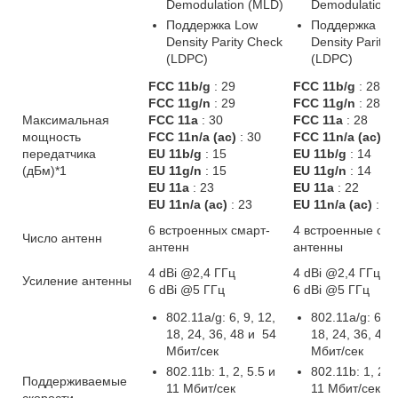
Demodulation (MLD)
Demodulation 
Поддержка Low
Поддержка Lo
Density Parity Check
Density Parity
(LDPC)
(LDPC)
FCC 11b/g
: 29
FCC 11b/g
: 28
FCC 11g/n
: 29
FCC 11g/n
: 28
Максимальная
FCC 11a
: 30
FCC 11a
: 28
мощность
FCC 11n/a (ac)
: 30
FCC 11n/a (ac)
: 
передатчика
EU 11b/g
: 15
EU 11b/g
: 14
(дБм)*1
EU 11g/n
: 15
EU 11g/n
: 14
EU 11a
: 23
EU 11a
: 22
EU 11n/a (ac)
: 23
EU 11n/a (ac)
: 22
6 встроенных смарт-
4 встроенные сма
Число антенн
антенн
антенны
4 dBi @2,4 ГГц
4 dBi @2,4 ГГц
Усиление антенны
6 dBi @5 ГГц
6 dBi @5 ГГц
802.11a/g: 6, 9, 12,
802.11a/g: 6, 9
18, 24, 36, 48 и 54
18, 24, 36, 48 
Мбит/сек
Мбит/сек
802.11b: 1, 2, 5.5 и
802.11b: 1, 2, 
Поддерживаемые
11 Мбит/сек
11 Мбит/сек
скорости