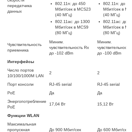
802.11n: до 450
802.11n: до 30
передатчика
Мбит/сек в MCS23
Мбит/сек в M
данных
(40 МГц)
(40 МГц)
802.11ac: до 1300
802.11ac: до 8
Мбит/сек в MCS9
Мбит/сек в MC
(80 МГц)
(80 МГц)
Миним.
Миним.
Чувствительность
чувствительность Rx
чувствительность
приемника
до -102 dBm
до -100 dBm
Интерфейсы
Число портов
2
2
10/100/1000M LAN
Порт консоли
RJ-45 serial
RJ-45 serial
PoE
Да
Да
Энергопотребление
17,04 Вт
15,12 Вт
PoE
Функции WLAN
Максимальная
пропускная
До 900 Мбит/сек
До 600 Мбит/сек