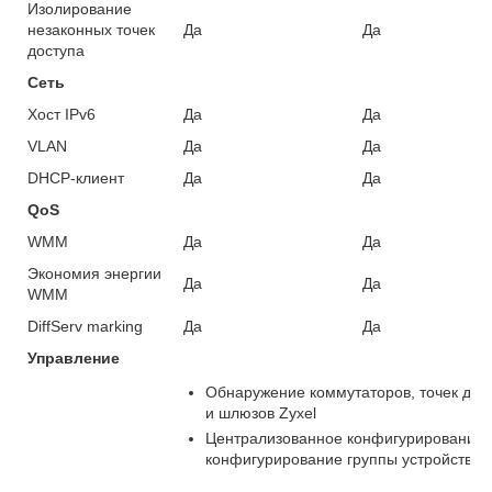
Изолирование
незаконных точек
Да
Да
доступа
Сеть
Хост IPv6
Да
Да
VLAN
Да
Да
DHCP-клиент
Да
Да
QoS
WMM
Да
Да
Экономия энергии
Да
Да
WMM
DiffServ marking
Да
Да
Управление
Обнаружение коммутаторов, точек дос
и шлюзов Zyxel
Централизованное конфигурирование 
конфигурирование группы устройств