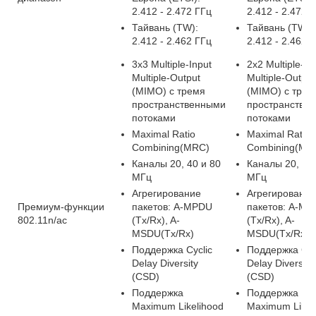
2.412 - 2.472 ГГц
2.412 - 2.472 
Тайвань (TW):
Тайвань (TW):
2.412 - 2.462 ГГц
2.412 - 2.462 
3x3 Multiple-Input
2x2 Multiple-In
Multiple-Output
Multiple-Output
(MIMO) с тремя
(MIMO) с трем
пространственными
пространстве
потоками
потоками
Maximal Ratio
Maximal Ratio
Combining(MRC)
Combining(MR
Каналы 20, 40 и 80
Каналы 20, 40 
МГц
МГц
Агрегирование
Агрегирование
Премиум-функции
пакетов: A-MPDU
пакетов: A-M
802.11n/ac
(Tx/Rx), A-
(Tx/Rx), A-
MSDU(Tx/Rx)
MSDU(Tx/Rx)
Поддержка Cyclic
Поддержка Cyc
Delay Diversity
Delay Diversity
(CSD)
(CSD)
Поддержка
Поддержка
Maximum Likelihood
Maximum Likel