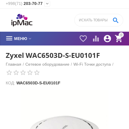
+998(71)
203-70-77


0






МЕНЮ
Zyxel WAC6503D-S-EU0101F
Главная
/
Сетевое оборудование
/
Wi-Fi Точки доступа
/
КОД:
WAC6503D-S-EU0101F