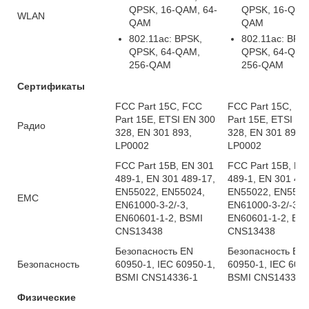
QPSK, 16-QAM, 64-
QPSK, 16-QAM,
WLAN
QAM
QAM
802.11ac: BPSK,
802.11ac: BPS
QPSK, 64-QAM,
QPSK, 64-QAM
256-QAM
256-QAM
Сертификаты
FCC Part 15C, FCC
FCC Part 15C, F
Part 15E, ETSI EN 300
Part 15E, ETSI EN
Радио
328, EN 301 893,
328, EN 301 893,
LP0002
LP0002
FCC Part 15B, EN 301
FCC Part 15B, EN
489-1, EN 301 489-17,
489-1, EN 301 489
EN55022, EN55024,
EN55022, EN5502
EMC
EN61000-3-2/-3,
EN61000-3-2/-3,
EN60601-1-2, BSMI
EN60601-1-2, BS
CNS13438
CNS13438
Безопасность EN
Безопасность EN
Безопасность
60950-1, IEC 60950-1,
60950-1, IEC 6095
BSMI CNS14336-1
BSMI CNS14336-
Физические