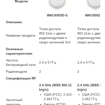
Модели
WAC6503D-S
WAC6502D-
Описание
Точка доступа
Точка доступа
802.11ac с двумя
802.11ac с двумя
Название продукта
радиомодулями и
радиомодулями 
смарт-антенной 3x3
смарт-антенной 
Основные
характеристики
Частота
2,4 и 5 ГГц
2,4 и 5 ГГц
беспроводной сети
Радиомодули
2
2
Спецификация RF
2.4 GHz (IEEE 802.11
2.4 GHz (IEEE 80
b/g/n)
b/g/n)
США (FCC): 2.412 -
США (FCC): 2.
2.462 ГГц
2.462 ГГц
Частотный
диапазон
Европа (ETSI):
Европа (ETSI):