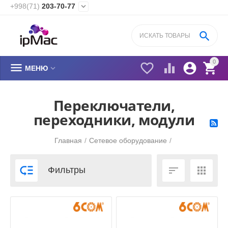
+998(71)
203-70-77


0






МЕНЮ
Переключатели,
переходники, модули
Главная
/
Сетевое оборудование
/



Фильтры