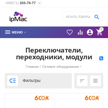
+998(71)
203-70-77


0






МЕНЮ
Переключатели,
переходники, модули
Главная
/
Сетевое оборудование
/



Фильтры