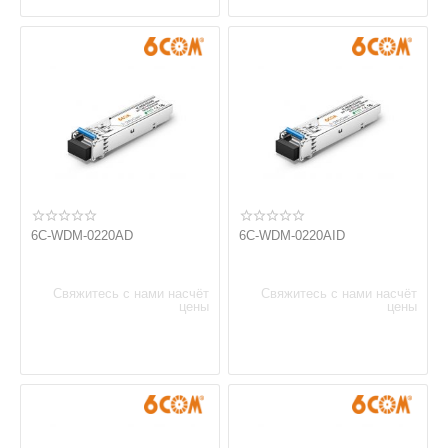
6C-WDM-0220AD
6C-WDM-0220AID
Свяжитесь с нами насчёт
Свяжитесь с нами насчёт
цены
цены