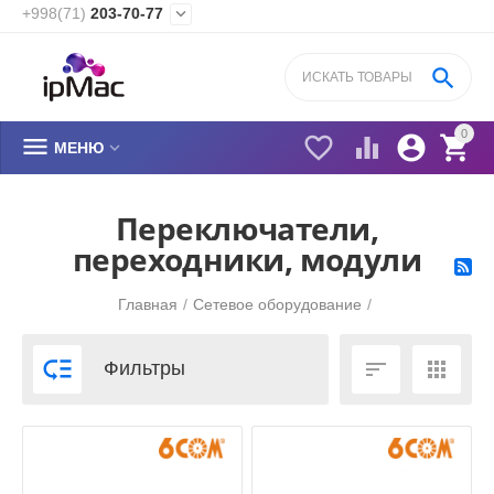
+998(71)
203-70-77


0






МЕНЮ
Переключатели,
переходники, модули
Главная
/
Сетевое оборудование
/



Фильтры