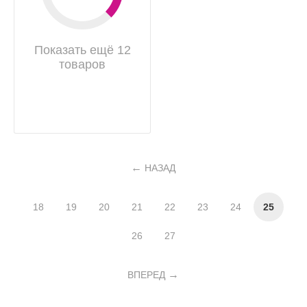
Показать ещё 12
товаров
НАЗАД
18
19
20
21
22
23
24
25
26
27
ВПЕРЕД