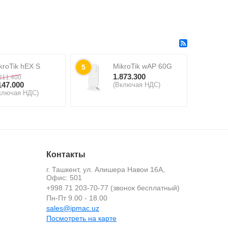
kroTik hEX S
MikroTik wAP 60G
5
1.873.300
211.400
147.000
(Включая НДС)
ключая НДС)
Контакты
г. Ташкент, ул. Алишера Навои 16А,
Офис: 501
+998 71 203-70-77 (звонок бесплатный)
й
Пн-Пт 9.00 - 18.00
sales@ipmac.uz
Посмотреть на карте