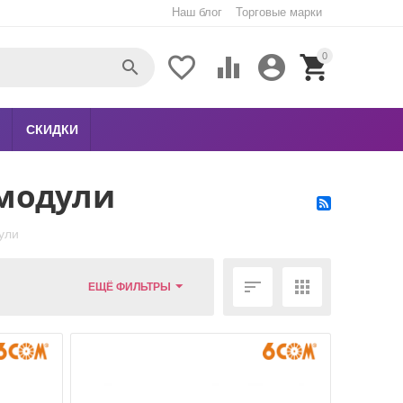
Наш блог
Торговые марки
0





СКИДКИ
 модули
ули


ЕЩЁ ФИЛЬТРЫ