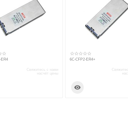
-ER4
6C-CFP2-ER4+
Свяжитесь с нами
Свяжитес
насчёт цены
нас
