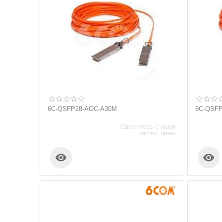
6C-QSFP28-AOC-A30M
6C-QSF
Свяжитесь с нами
насчёт цены

