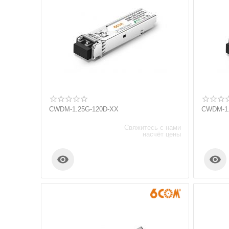
CWDM-1.25G-120D-XX
CWDM-1.
Свяжитесь с нами
насчёт цены

