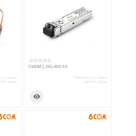
CWDM-1.25G-80D-XX
ь с нами
Свяжитесь с нами
чёт цены
насчёт цены
