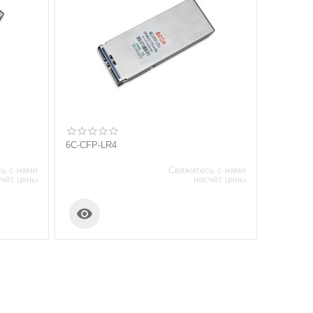
6C-CFP-LR4
ь с нами
Свяжитесь с нами
чёт цены
насчёт цены
