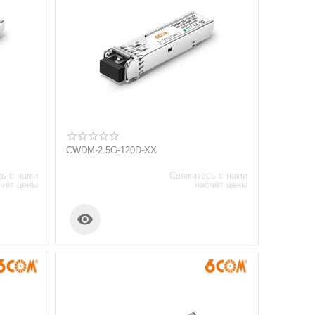
CWDM-2.5G-120D-XX
ь с нами
Свяжитесь с нами
чёт цены
насчёт цены
