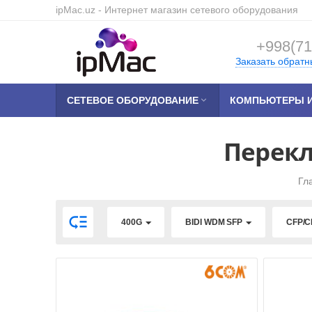
ipMac.uz
- Интернет магазин сетевого оборудования
+998(71
Заказать обратн
СЕТЕВОЕ ОБОРУДОВАНИЕ

КОМПЬЮТЕРЫ И
Перекл
Гл

400G
BIDI WDM SFP
CFP/C