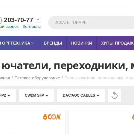
)
203-70-77

ый звонок
Контакты
 ОРГТЕХНИКА

БРЕНДЫ
НОВИНКИ
ХИТЫ ПРОДАЖ
ючатели, переходники,
авная
/
Сетевое оборудование
/
Переключатели, переходники, мод

FP2
CWDM SFP
DAC/AOC CABLES