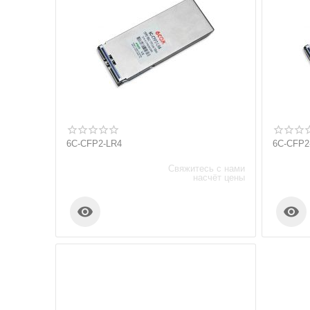
6C-CFP2-LR4
6C-CFP2
Свяжитесь с нами
насчёт цены

