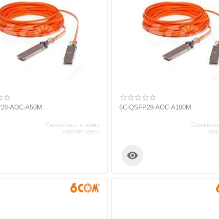
P28-AOC-A50M
6C-QSFP28-AOC-A100M
Свяжитесь с нами
Свяжитес
насчёт цены
нас
