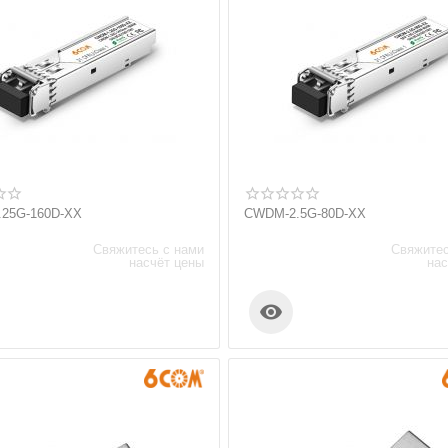
25G-160D-XX
CWDM-2.5G-80D-XX
Свяжитесь с нами
Свяжитес
насчёт цены
нас
