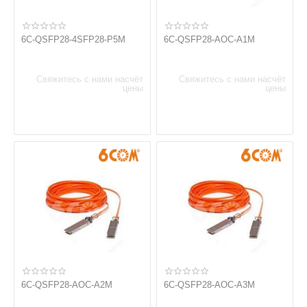
6C-QSFP28-4SFP28-P5M
6C-QSFP28-AOC-A1M
Свяжитесь с нами насчёт
Свяжитесь с нами насчёт
цены
цены
6C-QSFP28-AOC-A2M
6C-QSFP28-AOC-A3M