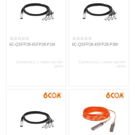
6C-QSFP28-4SFP28-P1M
6C-QSFP28-4SFP28-P3M
Свяжитесь с нами насчёт
Свяжитесь с нами насчёт
цены
цены