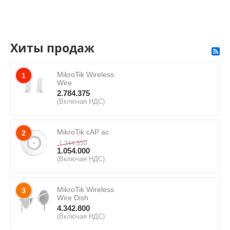
Хиты продаж
MikroTik Wireless
1
Wire
2.784.375
(Включая НДС)
MikroTik cAP ac
2
1.344.550
1.054.000
(Включая НДС)
MikroTik Wireless
3
Wire Dish
4.342.800
(Включая НДС)