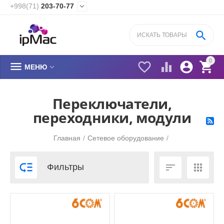
+998(71)
203-70-77


0






МЕНЮ
Переключатели,
переходники, модули
Главная
/
Сетевое оборудование
/



Фильтры