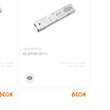
6C-EPON-OLT++
ь с нами
Свяжитесь с нами
чёт цены
насчёт цены
