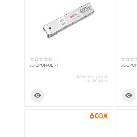
6C-EPON-OLT-7
6C-EPO
Свяжитесь с нами
насчёт цены

