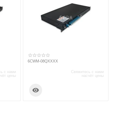
6CWM-08QXXXX
ь с нами
Свяжитесь с нами
чёт цены
насчёт цены
