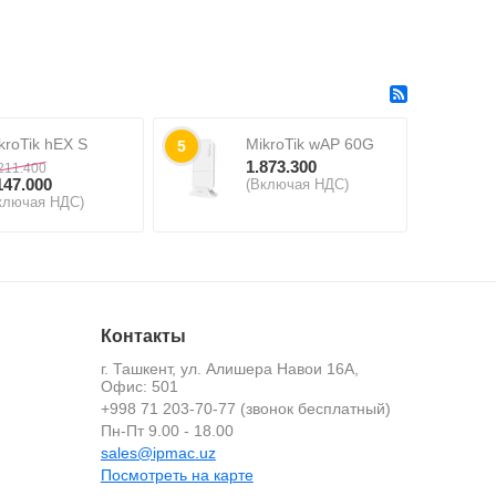
kroTik hEX S
MikroTik wAP 60G
5
1.873.300
211.400
147.000
(Включая НДС)
ключая НДС)
Контакты
г. Ташкент, ул. Алишера Навои 16А,
Офис: 501
+998 71 203-70-77 (звонок бесплатный)
й
Пн-Пт 9.00 - 18.00
sales@ipmac.uz
Посмотреть на карте