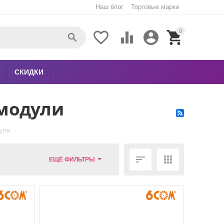
Наш блог
Торговые марки
0





СКИДКИ
 модули
ули


ЕЩЁ ФИЛЬТРЫ