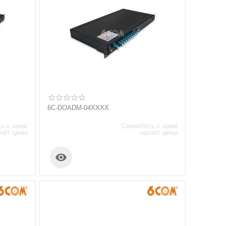
6C-DOADM-04XXXX
ь с нами
Свяжитесь с нами
чёт цены
насчёт цены
