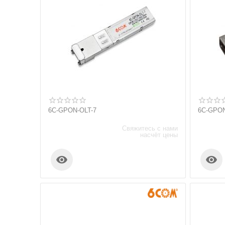
6C-GPON-OLT-7
6C-GPO
Свяжитесь с нами
насчёт цены

