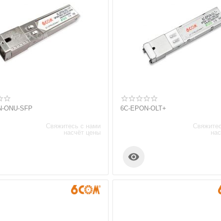
N-ONU-SFP
6C-EPON-OLT+
Свяжитесь с нами
Свяжитес
насчёт цены
нас
