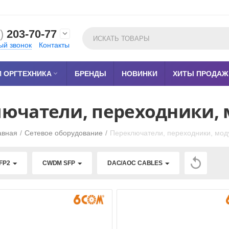
)
203-70-77

ый звонок
Контакты
 ОРГТЕХНИКА

БРЕНДЫ
НОВИНКИ
ХИТЫ ПРОДАЖ
ючатели, переходники,
авная
/
Сетевое оборудование
/
Переключатели, переходники, мод

FP2
CWDM SFP
DAC/AOC CABLES