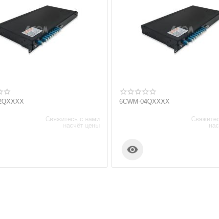
2QXXXX
6CWM-04QXXXX
Свяжитесь с нами
Свяжитес
насчёт цены
нас
