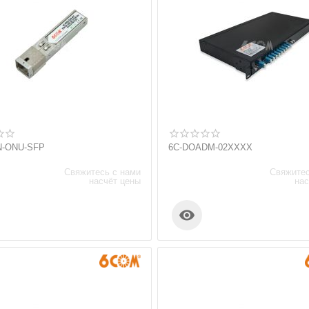
N-ONU-SFP
6C-DOADM-02XXXX
Свяжитесь с нами
Свяжитес
насчёт цены
нас
