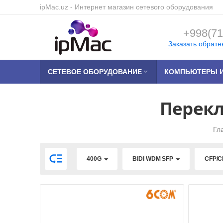
ipMac.uz
- Интернет магазин сетевого оборудования
+998(71
Заказать обратн
СЕТЕВОЕ ОБОРУДОВАНИЕ

КОМПЬЮТЕРЫ И
Перекл
Гл

400G
BIDI WDM SFP
CFP/C