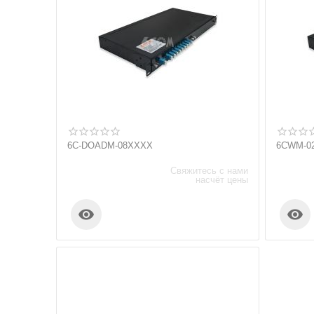
6C-DOADM-08XXXX
6CWM-0
Свяжитесь с нами
насчёт цены

