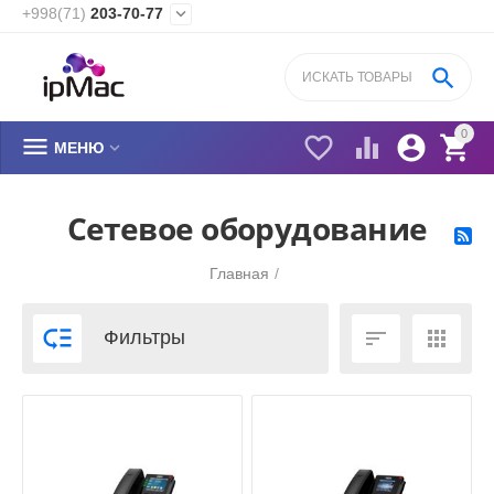
+998(71)
203-70-77


0






МЕНЮ
Сетевое оборудование
Главная
/



Фильтры