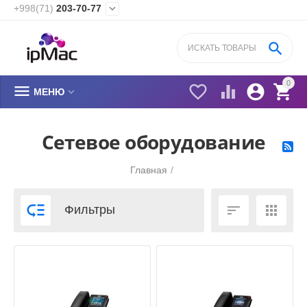
+998(71)
203-70-77


0






МЕНЮ
Сетевое оборудование
Главная
/



Фильтры