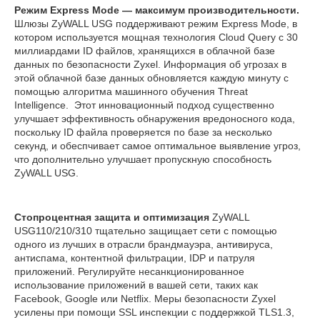
Режим Express Mode — максимум производительности.
Шлюзы ZyWALL USG поддерживают режим Express Mode, в
котором используется мощная технология Cloud Query с 30
миллиардами ID файлов, хранящихся в облачной базе
данных по безопасности Zyxel. Информация об угрозах в
этой облачной базе данных обновляется каждую минуту с
помощью алгоритма машинного обучения Threat
Intelligence. Этот инновационный подход существенно
улучшает эффективность обнаружения вредоносного кода,
поскольку ID файла проверяется по базе за несколько
секунд, и обеспчивает самое оптимальное выявление угроз,
что дополнительно улучшает пропускную способность
ZyWALL USG.
Стопроцентная защита и оптимизация
ZyWALL
USG110/210/310 тщательно защищает сети с помощью
одного из лучших в отрасли брандмауэра, антивируса,
антиспама, контентной фильтрации, IDP и патруля
приложений. Регулируйте несанкционированное
использование приложений в вашей сети, таких как
Facebook, Google или Netflix. Меры безопасности Zyxel
усилены при помощи SSL инспекции с поддержкой TLS1.3,