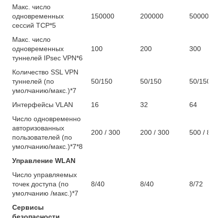
Макс. число
одновременных
150000
200000
500000
сессий TCP*5
Макс. число
одновременных
100
200
300
туннелей IPsec VPN*6
Количество SSL VPN
туннелей (по
50/150
50/150
50/150
умолчанию/макс.)*7
Интерфейсы VLAN
16
32
64
Число одновременно
авторизованных
200 / 300
200 / 300
500 / 80
пользователей (по
умолчанию/макс.)*7*8
Управление WLAN
Число управляемых
точек доступа (по
8/40
8/40
8/72
умолчанию /макс.)*7
Сервисы
безопасности