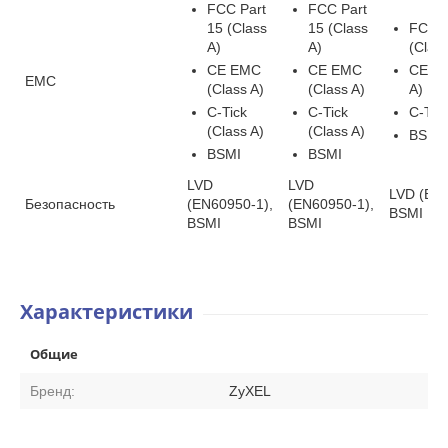
FCC Part
FCC Part
15 (Class
15 (Class
FCC P
A)
A)
(Class
CE EMC
CE EMC
CE EM
EMC
(Class A)
(Class A)
A)
C-Tick
C-Tick
C-Tick
(Class A)
(Class A)
BSMI
BSMI
BSMI
LVD
LVD
LVD (EN6
Безопасность
(EN60950-1),
(EN60950-1),
BSMI
BSMI
BSMI
Характеристики
Общие
Бренд:
ZyXEL