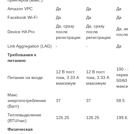
Amazon VPC
Да
Да
Да
Facebook Wi-Fi
Да
Да
Да
Да, сразу
Да, сразу
Да, акти
Device HA Pro
после
после
после ре
регистрации
регистрации
Link Aggregation (LAG)
-
-
Да
Требования к
питанию
100 - 24
12 В пост.
12 В пост.
переменн
Питание на входе
тока, 3.33 А
тока, 3.33 А
50/60 Hz,
максимум
максимум
максиму
Макс.
энергопотребление
37
37
58.5
(Ватт)
Тепловыделение
126.25
126.25
199.61
(BTU/час)
Физическая