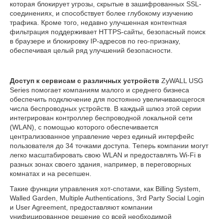
которая блокирует угрозы, скрытые в зашифрованных SSL-
соединениях, и способствует более глубокому изучению
трафика. Кроме того, недавно улучшенная контентная
фильтрация поддерживает HTTPS-сайты, безопасный поиск
в браузере и блокировку IP-адресов по гео-признаку,
обеспечивая целый ряд улучшений безопасности.
Доступ к сервисам с различных устройств
ZyWALL USG
Series помогает компаниям малого и среднего бизнеса
обеспечить подключение для постоянно увеличивающегося
числа беспроводных устройств. В каждый шлюз этой серии
интегрирован контроллер беспроводной локальной сети
(WLAN), с помощью которого обеспечивается
централизованное управление через единый интерфейс
пользователя до 34 точками доступа. Теперь компании могут
легко масштабировать свою WLAN и предоставлять Wi-Fi в
разных зонах своего здания, например, в переговорных
комнатах и на ресепшен.
Такие функции управления хот-спотами, как Billing System,
Walled Garden, Multiple Authentications, 3rd Party Social Login
и User Agreement, предоставляют компании
унифицированное решение со всей необходимой