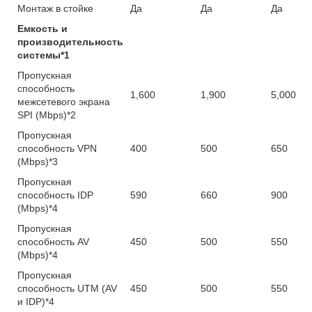
Монтаж в стойке
Да
Да
Да
Емкость и
производительность
системы*1
Пропускная
способность
1,600
1,900
5,000
межсетевого экрана
SPI (Mbps)*2
Пропускная
способность VPN
400
500
650
(Mbps)*3
Пропускная
способность IDP
590
660
900
(Mbps)*4
Пропускная
способность AV
450
500
550
(Mbps)*4
Пропускная
способность UTM (AV
450
500
550
и IDP)*4