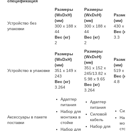
спецификация
Размеры
Размеры
(WxDxH)
(WxDxH)
Размеры
(мм)
(мм)
(мм)
Устройство без
300 x 188 x
300 x 188 x
430 x 25
упаковки
44
44
Вес (кг)
Вес (кг)
Вес (кг)
3.3
2
2
Размеры
Размеры
(WxDxH)
(WxDxH)
Размеры
(мм)
(мм)
(мм)
351 x 152 x
Устройство в упаковке
351 x 149 x
519 x 39
245/13.82 x
243
Вес (кг)
5.98 x 9.65
Вес (кг)
4.8
Вес (кг)
3.264
3.264
Адаптер
Адаптер
питания
питания
Силов
Набор для
Силовой
Аксессуары в пакете
монтажа в
Набор
кабель
поставки
стойке
монта
Набор для
стойк
Набор для