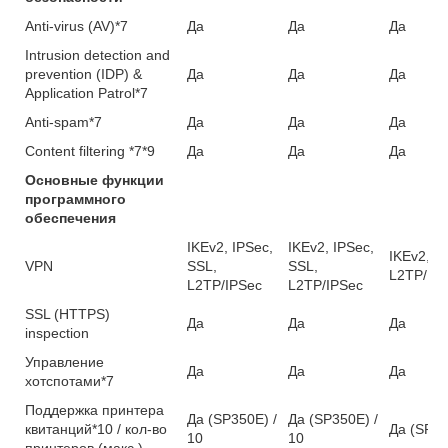
Anti-virus (AV)*7
Да
Да
Да
Intrusion detection and
prevention (IDP) &
Да
Да
Да
Application Patrol*7
Anti-spam*7
Да
Да
Да
Content filtering *7*9
Да
Да
Да
Основные функции
программного
обеспечения
IKEv2, IPSec,
IKEv2, IPSec,
IKEv2, I
VPN
SSL,
SSL,
L2TP/IP
L2TP/IPSec
L2TP/IPSec
SSL (HTTPS)
Да
Да
Да
inspection
Управление
Да
Да
Да
хотспотами*7
Поддержка принтера
Да (SP350E) /
Да (SP350E) /
квитанций*10 / кол-во
Да (SP35
10
10
принтеров (макс.)