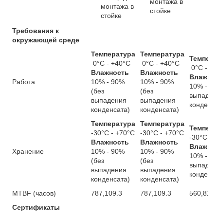
монтажа в
монтажа в
стойке
стойке
Требования к
окружающей среде
Температура
Температура
Темпера
0°C - +40°C
0°C - +40°C
0°C - +4
Влажность
Влажность
Влажно
Работа
10% - 90%
10% - 90%
10% - 90
(без
(без
выпаден
выпадения
выпадения
конденса
конденсата)
конденсата)
Температура
Температура
Темпера
-30°C - +70°C
-30°C - +70°C
-30°C - 
Влажность
Влажность
Влажно
Хранение
10% - 90%
10% - 90%
10% - 90
(без
(без
выпаден
выпадения
выпадения
конденса
конденсата)
конденсата)
MTBF (часов)
787,109.3
787,109.3
560,811.
Сертификаты