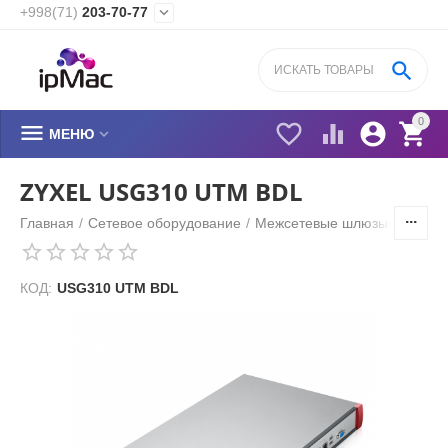
+998(71)
203-70-77


0






МЕНЮ
ZYXEL USG310 UTM BDL
Главная
/
Сетевое оборудование
/
Межсетевые шлюзы безопас
КОД:
USG310 UTM BDL