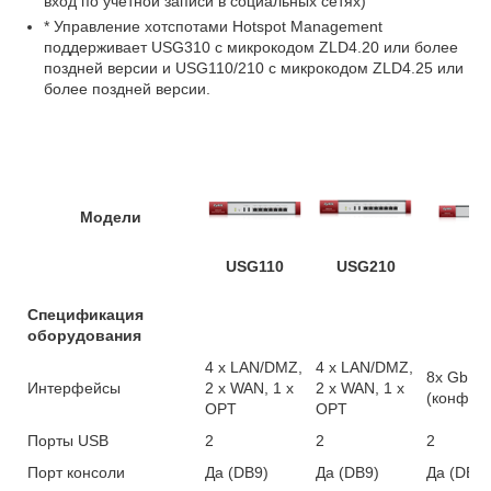
вход по учетной записи в социальных сетях)
* Управление хотспотами Hotspot Management
поддерживает USG310 с микрокодом ZLD4.20 или более
поздней версии и USG110/210 с микрокодом ZLD4.25 или
более поздней версии.
Модели
USG110
USG210
US
Спецификация
оборудования
4 x LAN/DMZ,
4 x LAN/DMZ,
8x GbE
Интерфейсы
2 x WAN, 1 x
2 x WAN, 1 x
(конфиг
OPT
OPT
Порты USB
2
2
2
Порт консоли
Да (DB9)
Да (DB9)
Да (DB9)