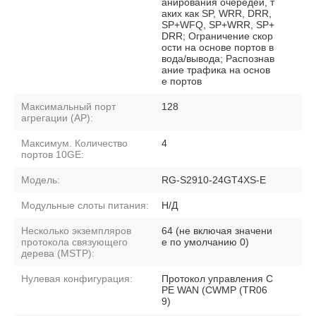
анирования очередей, т
аких как SP, WRR, DRR,
SP+WFQ, SP+WRR, SP+
DRR; Ограничение скор
ости на основе портов в
вода/вывода; Распознав
ание трафика на основ
е портов
Максимальный порт
128
агрегации (AP):
Максимум. Количество
4
портов 10GE:
Модель:
RG-S2910-24GT4XS-E
Модульные слоты питания:
Н/Д
Несколько экземпляров
64 (не включая значени
протокола связующего
е по умолчанию 0)
дерева (MSTP):
Нулевая конфигурация:
Протокол управления C
PE WAN (CWMP (TR06
9)