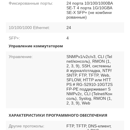
Фиксированные порты:
24 порта 10/100/1000BA
SE-T 4 порта 1G/10GBA
SE-X SFP+ (не комбини
рованные)
10/100/1000 Ethernet:
24
SFP+:
4
Управление коммутатором
Управление:
SNMPv1/v2c/v3, CLI (Tel
net/консоль), RMON (1,
2, 3, 9), SSH, системны
й журнал/отладка, NTP/
SNTP, FTP, TFTP, Web,
SFLOW, HTTP или HTT
PS # RG-S2910-10GT2S
FP-PE поддерживает S
NMPv2c, CLI (Telnet/Кон
соль), Syslog, RMON (1,
2, 3, 9), Web
ХАРАКТЕРИСТИКИ ПРОГРАММНОГО ОБЕСПЕЧЕНИЯ
Другие протоколы:
FTP, TFTP, DNS-клиент,