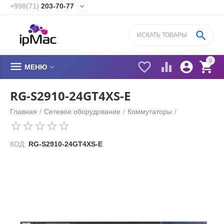
+998(71)
203-70-77


0






МЕНЮ
RG-S2910-24GT4XS-E
Главная
/
Сетевое оборудование
/
Коммутаторы
/
КОД:
RG-S2910-24GT4XS-E