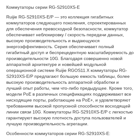
Коммутаторы серии RG-S2910XS-E
Ruijie RG-S2910XS-E/P — это коллекция гигабитных
коммутаторов следующего поколения, спроектированных
для обеспечения превосходной безопасности, коммутатор
обеспечивает неблокировку / скорость передачи данных,
высокую производительность и выдающуюся
энергоэффективность. Серия обеспечивает полный
гигабитный доступ и беспрецедентную масштабируемость до
производительности 10G. Благодаря совершенно новой
аппаратной архитектуре и новейшей модульной
операционной системе Ruijie RGOS11.X коммутаторы RG-
S2910XS-E/P предлагают большую емкость таблицы, более
высокую производительность аппаратной обработки и
лучший опыт работы, чем что-либо предыдущее. Кроме того,
модели PoE в различных спецификациях поддерживают все
нисходящие порты, работающие на PoE+, и удовлетворяют
требованиям высокой пропускной способности восходящей
линии связи 10G. Коммутаторы RG-S2910XS-E/P с легкостью
гарантируют высокую плотность доступа пользователей и
лучшую производительность агрегации.
Особенности коммутаторов серии RG-S2910XS-E: