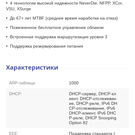
• 4 технологии высокой надежности NeverDie: NFPP, XCor,
VSU, XSurge
• До 67+ лет MTBF (среднее время наработки на отказ)
• Пожизненное бесплатное управление облаком
• Встроенная поддержка маршрутизации уровня 3
• Поддержка резервирования питания
Характеристики
ARP-таблица:
1000
DHCP:
DHCP-сервер, DHCP-кл
иент, DHCP-отслеживан
ие, DHCP-реле, IPv6 DH
CP-отслеживание, IPv6
DHCP-клиент, IPv6 DHC
P-реле, DHCP Snooping
Option 82
EEE:
Поддержка стандарта I