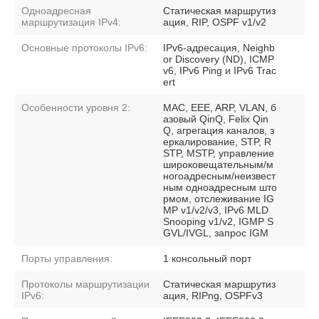
Одноадресная
Статическая маршрутиз
маршрутизация IPv4:
ация, RIP, OSPF v1/v2
Основные протоколы IPv6:
IPv6-адресация, Neighb
or Discovery (ND), ICMP
v6, IPv6 Ping и IPv6 Trac
ert
Особенности уровня 2:
MAC, EEE, ARP, VLAN, б
азовый QinQ, Felix Qin
Q, агрегация каналов, з
еркалирование, STP, R
STP, MSTP, управление
широковещательным/м
ногоадресным/неизвест
ным одноадресным што
рмом, отслеживание IG
MP v1/v2/v3, IPv6 MLD
Snooping v1/v2, IGMP S
GVL/IVGL, запрос IGM
Порты управления:
1 консольный порт
Протоколы маршрутизации
Статическая маршрутиз
IPv6:
ация, RIPng, OSPFv3