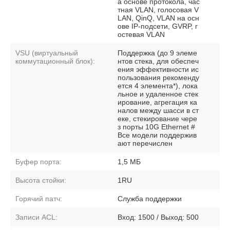
а основе протокола, час
тная VLAN, голосовая V
LAN, QinQ, VLAN на осн
ове IP-подсети, GVRP, г
остевая VLAN
VSU (виртуальный
Поддержка (до 9 элеме
коммутационный блок):
нтов стека, для обеспеч
ения эффективности ис
пользования рекоменду
ется 4 элемента*), лока
льное и удаленное стек
ирование, агрегация ка
налов между шасси в ст
еке, стекирование чере
з порты 10G Ethernet #
Все модели поддержив
ают перечислен
Буфер порта:
1,5 МБ
Высота стойки:
1RU
Горячий патч:
Служба поддержки
Записи ACL:
Вход: 1500 / Выход: 500