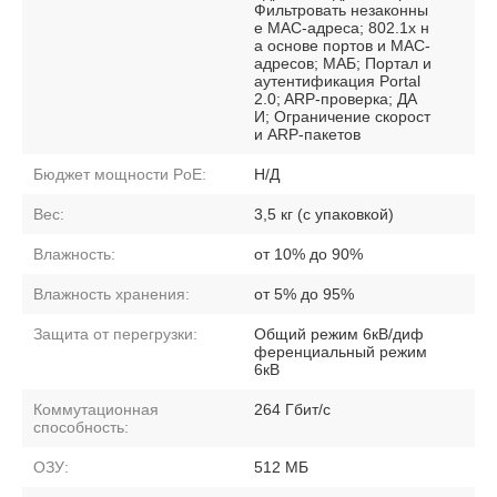
Фильтровать незаконны
е MAC-адреса; 802.1x н
а основе портов и MAC-
адресов; МАБ; Портал и
аутентификация Portal
2.0; ARP-проверка; ДА
И; Ограничение скорост
и ARP-пакетов
Бюджет мощности PoE:
Н/Д
Вес:
3,5 кг (с упаковкой)
Влажность:
от 10% до 90%
Влажность хранения:
от 5% до 95%
Защита от перегрузки:
Общий режим 6кВ/диф
ференциальный режим
6кВ
Коммутационная
264 Гбит/с
способность:
ОЗУ:
512 МБ