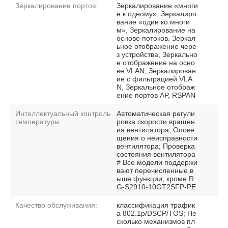
Зеркалирование портов:
Зеркалирование «многи
е к одному», Зеркалиро
вание «один ко многи
м», Зеркалирование на
основе потоков, Зеркал
ьное отображение чере
з устройства, Зеркально
е отображение на осно
ве VLAN, Зеркалирован
ие с фильтрацией VLA
N, Зеркальное отображ
ение портов AP, RSPAN
Интеллектуальный контроль
Автоматическая регули
температуры:
ровка скорости вращен
ия вентилятора; Опове
щения о неисправности
вентилятора; Проверка
состояния вентилятора
# Все модели поддержи
вают перечисленные в
ыше функции, кроме R
G-S2910-10GT2SFP-PE.
Качество обслуживания:
классификация трафик
а 802.1p/DSCP/TOS; Не
сколько механизмов пл