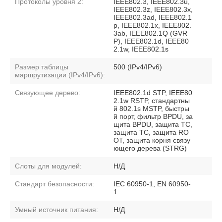
Протоколы уровня 2:
IEEE802.3, IEEE802.3u,
IEEE802.3z, IEEE802.3x,
IEEE802.3ad, IEEE802.1
p, IEEE802.1x, IEEE802.
3ab, IEEE802.1Q (GVR
P), IEEE802.1d, IEEE80
2.1w, IEEE802.1s
Размер таблицы
500 (IPv4/IPv6)
маршрутизации (IPv4/IPv6):
Связующее дерево:
IEEE802.1d STP, IEEE80
2.1w RSTP, стандартны
й 802.1s MSTP, быстры
й порт, фильтр BPDU, за
щита BPDU, защита TC,
защита TC, защита RO
OT, защита корня связу
ющего дерева (STRG)
Слоты для модулей:
Н/Д
Стандарт безопасности:
IEC 60950-1, EN 60950-
1
Умный источник питания:
Н/Д