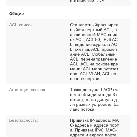
статический DNS
Общие
ACL-список:
Стандартный/расширен
ный/экспертный ACL, р
асширенный MAC-спис
ок ACL, ACL 80, IPv6 AC
L, ведение журнала AC
L, счетчик ACL, примеч
ание ACL, глобальный
ACL, перенаправление
ACL, ACL на основе вре
мени, ACL маршрутизат
ора, ACL VLAN, ACL на
основе портов
Агрегация ссылок:
Точка доступа, LACP (м
ожно объединить до 8 п
ортов), точка доступа д
ля разных устройств, ба
ланс потока
Безопасность:
Привязка IP-адреса, MA
C-адреса и адреса порт
а; Привязка IPv6, MAC-
адреса и адреса порта;