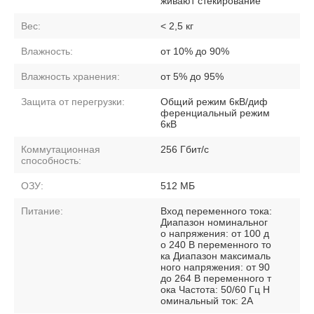
живают стекирование
Вес:
< 2,5 кг
Влажность:
от 10% до 90%
Влажность хранения:
от 5% до 95%
Защита от перегрузки:
Общий режим 6кВ/диф
ференциальный режим
6кВ
Коммутационная
256 Гбит/с
способность:
ОЗУ:
512 МБ
Питание:
Вход переменного тока:
Диапазон номинальног
о напряжения: от 100 д
о 240 В переменного то
ка Диапазон максималь
ного напряжения: от 90
до 264 В переменного т
ока Частота: 50/60 Гц Н
оминальный ток: 2А