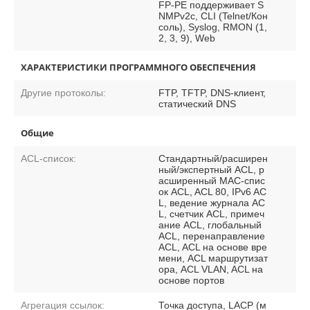
FP-PE поддерживает S
NMPv2c, CLI (Telnet/Кон
соль), Syslog, RMON (1,
2, 3, 9), Web
ХАРАКТЕРИСТИКИ ПРОГРАММНОГО ОБЕСПЕЧЕНИЯ
Другие протоколы:
FTP, TFTP, DNS-клиент,
статический DNS
Общие
ACL-список:
Стандартный/расширен
ный/экспертный ACL, р
асширенный MAC-спис
ок ACL, ACL 80, IPv6 AC
L, ведение журнала AC
L, счетчик ACL, примеч
ание ACL, глобальный
ACL, перенаправление
ACL, ACL на основе вре
мени, ACL маршрутизат
ора, ACL VLAN, ACL на
основе портов
Агрегация ссылок:
Точка доступа, LACP (м