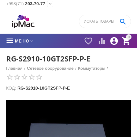
+998(71)
203-70-77


0






МЕНЮ
RG-S2910-10GT2SFP-P-E
Главная
/
Сетевое оборудование
/
Коммутаторы
/
КОД:
RG-S2910-10GT2SFP-P-E