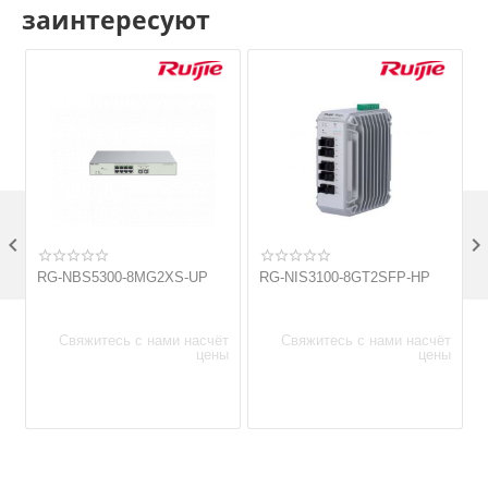
заинтересуют

RG-NBS5300-8MG2XS-UP
RG-NIS3100-8GT2SFP-HP
Свяжитесь с нами насчёт
Свяжитесь с нами насчёт
цены
цены