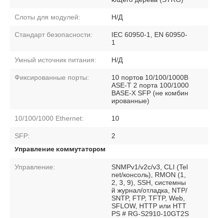
Слоты для модулей:
Н/Д
Стандарт безопасности:
IEC 60950-1, EN 60950-
1
Умный источник питания:
Н/Д
Фиксированные порты:
10 портов 10/100/1000B
ASE-T 2 порта 100/1000
BASE-X SFP (не комбин
ированные)
10/100/1000 Ethernet:
10
SFP:
2
Управление коммутатором
Управление:
SNMPv1/v2c/v3, CLI (Tel
net/консоль), RMON (1,
2, 3, 9), SSH, системны
й журнал/отладка, NTP/
SNTP, FTP, TFTP, Web,
SFLOW, HTTP или HTT
PS # RG-S2910-10GT2S