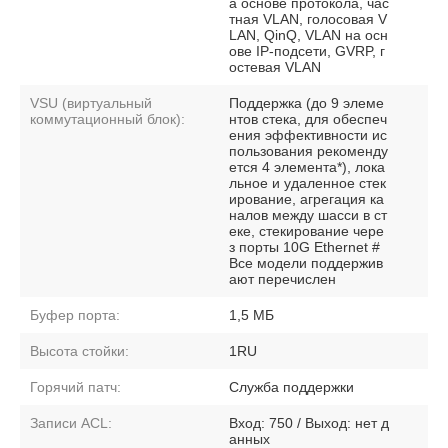
а основе протокола, час
тная VLAN, голосовая V
LAN, QinQ, VLAN на осн
ове IP-подсети, GVRP, г
остевая VLAN
VSU (виртуальный
Поддержка (до 9 элеме
коммутационный блок):
нтов стека, для обеспеч
ения эффективности ис
пользования рекоменду
ется 4 элемента*), лока
льное и удаленное стек
ирование, агрегация ка
налов между шасси в ст
еке, стекирование чере
з порты 10G Ethernet #
Все модели поддержив
ают перечислен
Буфер порта:
1,5 МБ
Высота стойки:
1RU
Горячий патч:
Служба поддержки
Записи ACL:
Вход: 750 / Выход: нет д
анных