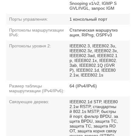
Snooping v1/v2, IGMP S
GVL/IVGL, запрос IGM
Порты управления:
1 консольный порт
Протоколы маршрутизации
Статическая маршрутиз
IPv6:
ация, RIPng, OSPFv3
Протоколы уровня 2:
IEEE802.3, IEEE802.3u,
IEEE802.3z, IEEE802.3x,
IEEE802.3ad, IEEE802.1
p, IEEE802.1x, IEEE802.
3ab, IEEE802.1Q (GVR
P), IEEE802.1d, IEEE80
2.1w, IEEE802.1s
Размер таблицы
64 (IPv4/IPv6)
маршрутизации (IPv4/IPv6):
Связующее дерево:
IEEE802.1d STP, IEEE80
2.1w RSTP, стандартны
й 802.1s MSTP, быстры
й порт, фильтр BPDU, за
щита BPDU, защита TC,
защита TC, защита RO
OT, защита корня связу
ющего дерева (STRG)