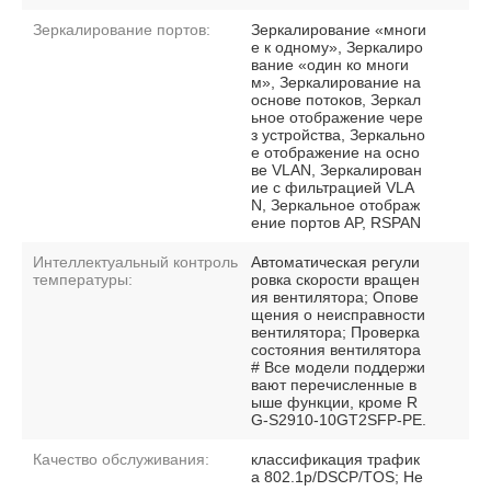
Зеркалирование портов:
Зеркалирование «многи
е к одному», Зеркалиро
вание «один ко многи
м», Зеркалирование на
основе потоков, Зеркал
ьное отображение чере
з устройства, Зеркально
е отображение на осно
ве VLAN, Зеркалирован
ие с фильтрацией VLA
N, Зеркальное отображ
ение портов AP, RSPAN
Интеллектуальный контроль
Автоматическая регули
температуры:
ровка скорости вращен
ия вентилятора; Опове
щения о неисправности
вентилятора; Проверка
состояния вентилятора
# Все модели поддержи
вают перечисленные в
ыше функции, кроме R
G-S2910-10GT2SFP-PE.
Качество обслуживания:
классификация трафик
а 802.1p/DSCP/TOS; Не