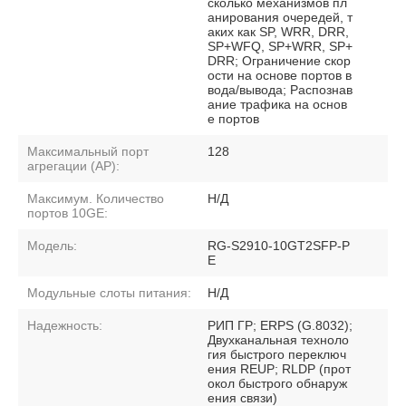
сколько механизмов пл
анирования очередей, т
аких как SP, WRR, DRR,
SP+WFQ, SP+WRR, SP+
DRR; Ограничение скор
ости на основе портов в
вода/вывода; Распознав
ание трафика на основ
е портов
Максимальный порт
128
агрегации (AP):
Максимум. Количество
Н/Д
портов 10GE:
Модель:
RG-S2910-10GT2SFP-P
E
Модульные слоты питания:
Н/Д
Надежность:
РИП ГР; ERPS (G.8032);
Двухканальная техноло
гия быстрого переключ
ения REUP; RLDP (прот
окол быстрого обнаруж
ения связи)