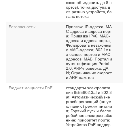
ожно объединить до 8 п
ортов), точка доступа д
ля разных устройств, ба
ланс потока
Безопасность:
Привязка IP-адреса, MA
C-адреса и адреса порт
а; Привязка IPv6, MAC-
адреса и адреса порта;
Фильтровать незаконны
е MAC-адреса; 802.1x н
а основе портов и MAC-
адресов; МАБ; Портал и
аутентификация Portal
2.0; ARP-проверка; ДА
И; Ограничение скорост
и ARP-пакетов
Бюджет мощности PoE:
стандарты электропита
ния IEEE802.3af и 802.3
at; Автоматический/эне
ргосберегающий (по ум
олчанию) режим питани
я; Горячий пуск и беспе
ребойное электроснабж
ение; приоритет порта;
Устройства PoE поддер