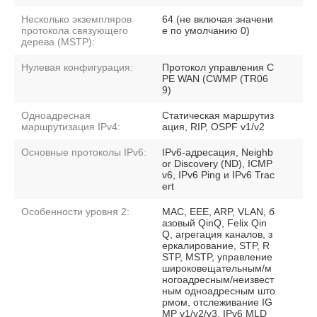
Несколько экземпляров
64 (не включая значени
протокола связующего
е по умолчанию 0)
дерева (MSTP):
Нулевая конфигурация:
Протокол управления C
PE WAN (CWMP (TR06
9)
Одноадресная
Статическая маршрутиз
маршрутизация IPv4:
ация, RIP, OSPF v1/v2
Основные протоколы IPv6:
IPv6-адресация, Neighb
or Discovery (ND), ICMP
v6, IPv6 Ping и IPv6 Trac
ert
Особенности уровня 2:
MAC, EEE, ARP, VLAN, б
азовый QinQ, Felix Qin
Q, агрегация каналов, з
еркалирование, STP, R
STP, MSTP, управление
широковещательным/м
ногоадресным/неизвест
ным одноадресным што
рмом, отслеживание IG
MP v1/v2/v3, IPv6 MLD