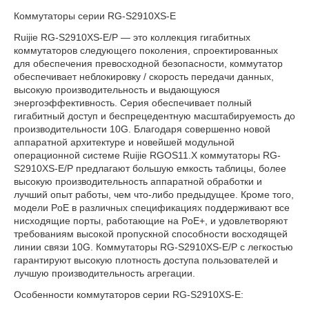
Коммутаторы серии RG-S2910XS-E
Ruijie RG-S2910XS-E/P — это коллекция гигабитных
коммутаторов следующего поколения, спроектированных
для обеспечения превосходной безопасности, коммутатор
обеспечивает неблокировку / скорость передачи данных,
высокую производительность и выдающуюся
энергоэффективность. Серия обеспечивает полный
гигабитный доступ и беспрецедентную масштабируемость до
производительности 10G. Благодаря совершенно новой
аппаратной архитектуре и новейшей модульной
операционной системе Ruijie RGOS11.X коммутаторы RG-
S2910XS-E/P предлагают большую емкость таблицы, более
высокую производительность аппаратной обработки и
лучший опыт работы, чем что-либо предыдущее. Кроме того,
модели PoE в различных спецификациях поддерживают все
нисходящие порты, работающие на PoE+, и удовлетворяют
требованиям высокой пропускной способности восходящей
линии связи 10G. Коммутаторы RG-S2910XS-E/P с легкостью
гарантируют высокую плотность доступа пользователей и
лучшую производительность агрегации.
Особенности коммутаторов серии RG-S2910XS-E: