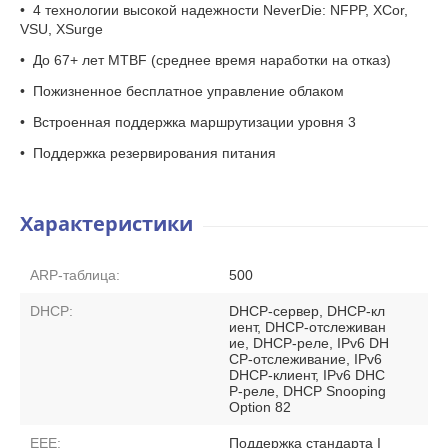
• 4 технологии высокой надежности NeverDie: NFPP, XCor,
VSU, XSurge
• До 67+ лет MTBF (среднее время наработки на отказ)
• Пожизненное бесплатное управление облаком
• Встроенная поддержка маршрутизации уровня 3
• Поддержка резервирования питания
Характеристики
ARP-таблица:
500
DHCP:
DHCP-сервер, DHCP-кл
иент, DHCP-отслеживан
ие, DHCP-реле, IPv6 DH
CP-отслеживание, IPv6
DHCP-клиент, IPv6 DHC
P-реле, DHCP Snooping
Option 82
EEE:
Поддержка стандарта I