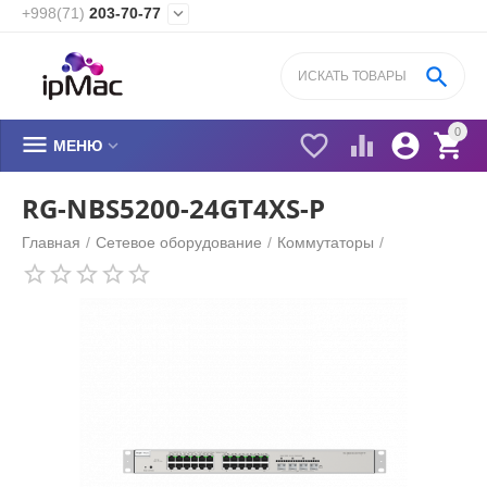
+998(71)
203-70-77


0






МЕНЮ
RG-NBS5200-24GT4XS-P
Главная
/
Сетевое оборудование
/
Коммутаторы
/