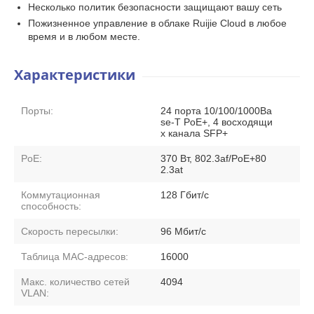
Несколько политик безопасности защищают вашу сеть
Пожизненное управление в облаке Ruijie Cloud в любое
время и в любом месте.
Характеристики
Порты:
24 порта 10/100/1000Ba
se-T PoE+, 4 восходящи
х канала SFP+
PoE:
370 Вт, 802.3af/PoE+80
2.3at
Коммутационная
128 Гбит/с
способность:
Скорость пересылки:
96 Мбит/с
Таблица MAC-адресов:
16000
Макс. количество сетей
4094
VLAN: