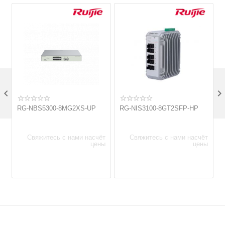

RG-NBS5300-8MG2XS-UP
RG-NIS3100-8GT2SFP-HP
Свяжитесь с нами насчёт
Свяжитесь с нами насчёт
цены
цены