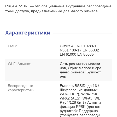
Ruijie AP210-L — это специальные внутренние беспроводные
точки доступа, предназначенные для малого бизнеса.
Характеристики
EMC:
GB9254 EN301 489-1 E
N301 489-17 EN 55032
EN 61000 EN 55035
Wi-Fi Альянс:
Сеть розничных магази
нов, Офис малого и сре
днего бизнеса, Бутик-от
ель
Беспроводные
Емкость BSSID: до 16 /
характеристики:
Шифрование данных:
WPA (TKIP), WPA-PSK,
WPA2 (AES), WPA3, WE
P (64/128 бит) / Аутенти
фикация PPSK (для сот
рудников): Поддержка
(требуется беспроводн