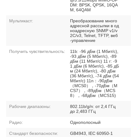
DM: BPSK, QPSK, 16QA
M, 64QAM
Мультикаст:
Преобразование много
адресной рассылки в од
ноадресную SNMP v1/v
2C/v3, Telnet, TFTP, веб
-управление
Получить чувствительность:
11b: -96 дБм (1 Мбит/с),
-93 дБм (5 Мбит/с), -89
дБм (11 Мбит/с) 11 г: -9
1 дБм (6 Мбит/с), -85 дБ
м (24 Мбит/с), -80 дБм
(36 Мбит/с), -74 дБм (54
Мбит/с) 11n：-90дБм
（MCS0），-70дБм（M
CS7），-89дБм（MCS
8），-68дБм（MCS15)
Рабочие диапазоны:
802.11b/g/n: от 2,4 ГГц
до 2,483 ГГц
Радио:
Однополосный
Стандарт безопасности:
GB4943, IEC 60950-1