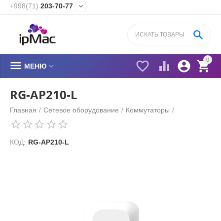
+998(71)
203-70-77


0






МЕНЮ
RG-AP210-L
Главная
/
Сетевое оборудование
/
Коммутаторы
/
КОД:
RG-AP210-L