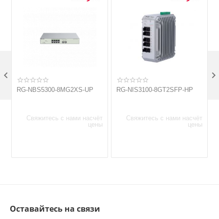

RG-NBS5300-8MG2XS-UP
RG-NIS3100-8GT2SFP-HP
Свяжитесь с нами насчёт
Свяжитесь с нами насчёт
цены
цены
Оставайтесь на связи