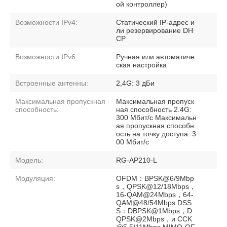
ой контроллер)
Возможности IPv4:
Статический IP-адрес и
ли резервирование DH
CP
Возможности IPv6:
Ручная или автоматиче
ская настройка
Встроенные антенны:
2,4G: 3 дБи
Максимальная пропускная
Максимальная пропуск
способность:
ная способность 2.4G:
300 Мбит/с Максимальн
ая пропускная способн
ость на точку доступа: 3
00 Мбит/с
Модель:
RG-AP210-L
Модуляция:
OFDM：BPSK@6/9Mbp
s，QPSK@12/18Mbps，
16-QAM@24Mbps，64-
QAM@48/54Mbps DSS
S：DBPSK@1Mbps，D
QPSK@2Mbps，и CCK
@5.5/11Mbps MIMO-OF