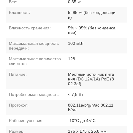
Вес:
0,35 кг
Влажность:
5–95 % (без конденсаци
и)
Влажность хранения:
5% ~ 95% (без конденса
ции)
Максимальная мощность
100 мВт
передачи:
Максимальное количество
128
клиентов:
Питание:
Местный источник пита
ния (DC 12V/1A) PoE (8
02.3af)
Потребляемая мощность:
< 7,5 Вт
Протокол:
802.11a/b/g/n/ac 802.11
b/г/н
Рабочие условия:
-10°C до 45°C
Размер:
175 х 175 х 25,8 мм