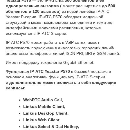
Yeastar P570
— это IP-АТС
на 300 абонентов и 60
одновременных вызовов
( может расширяться
до 500
абонентов и 120 вызовов
) из новой линейки IP-АТС
Yeastar P-серии. IP-АТС P570 обладает модульной
структурой и может комплектоваться одними и теми-же
интерфейсными модулями расширения, которые
используются в IP-АТС S-серии.
IP-АТС P570 может работать в VoIP сетях, имеет
возможность подключения аналоговых городских линий/
аналоговых телефонов, линий ISDN PRI, BRI и GSM-линий.
Имеет поддержку технологии Gigabit Ethernet.
Функционал
IP-АТС Yeastar P570
в базовой поставке в
основном аналогичен функционалу IP-АТС S-серии
и
дополнительно может включать в себя следующие
сервисы:
WebRTC Audio Call,
Linkus Mobile Client,
Linkus Desktop Client,
Linkus Web Client,
Linkus Select & Dial Hotkey,