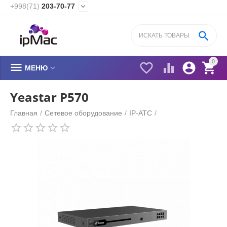
+998(71)
203-70-77


0






МЕНЮ
Yeastar P570
Главная
/
Сетевое оборудование
/
IP-АТС
/