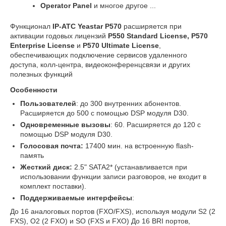
Operator Panel
и многое другое ...
Функционал
IP-АТС Yeastar P570
расширяется при
активации годовых лицензий
P550 Standard License, P570
Enterprise License
и
P570 Ultimate License
,
обеспечивающих подключение сервисов удаленного
доступа, колл-центра, видеоконференцсвязи и других
полезных функций
Особенности
Пользователей
: до 300 внутренних абонентов.
Расширяется до 500 с помощью DSP модуля D30.
Одновременные вызовы
: 60. Расширяется до 120 с
помощью DSP модуля D30.
Голосовая почта:
17400 мин. на встроенную flash-
память
Жесткий диск
:
2.5" SATA2* (устанавливается при
использовании функции записи разговоров, не входит в
комплект поставки).
Поддерживаемые интерфейсы
:
До 16 аналоговых портов (FXO/FXS), используя модули S2 (2
FXS), O2 (2 FXO) и SO (FXS и FXO) До 16 BRI портов,