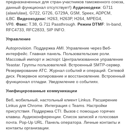
предназначенных для стран-участников таможенного союза,
данный функционал отсутствует!)
Аудиокодеки
: G711
(alaw/ulaw), G722, G726, G729A, GSM, Speex, ADPCM,
iLBC.
Видеокодеки:
H263, H263P, H264, MPEG4,
VP8.
Факс:
Т.38, G.711 Passthrough.
Режим DTMF
: In-band,
RFC4733, RFC2833, SIP INFO.
Управление
Autoprovision. Поддержка AMI. Управление через Веб-
интерфейс. Главная панель. Пользовательские роли.
Массовый импорт и экспорт. Централизованное управление
Yeastar. Группы пользователей. Встроенный SMTP-сервер.
Резервирование АТС. Журнал событий и операций. Сетевой
диск. Резервное копирование и восстановление. Встроенный
функционал отладки. Уведомление о событиях.
Унифицированные коммуникации
Веб, мобильный, настольный клиент Linkus. Расширение
Linkus для Chrome. Интеграция с Teams. Настройки
присутствия. Поддержка CTI. Вызов с помощью горячих
клавиш. Аудиоконференции. Список записей и голосовая
почта. Pop-Up URL. Панель оператора. Личные контакты и
контакты организации.