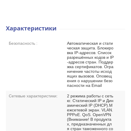
Характеристики
Безопасность :
Автоматическая и стати
ческая защита. Блокиро
вка IP-адресов. Список
разрешённых кодов и IP
-адресов стран. Поддер
жка сертификатов. Огра
ничение частоты исход
ящих вызовов. Оповещ
ения о нарушении безо
пасности на Email
Сетевые характеристики:
2 режима работы с сеть
ю: Статический IP и Дин
амический IP (DHCP).М
ежсетевой экран. VLAN.
PPPoE. QoS. OpenVPN
(Внимание! В продукта
х, предназначенных дл
я стран таможенного со