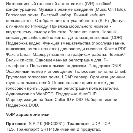
Интерактивный голосовой автоответчик (IVR) с гибкой
конфигурацией. Музыка в режиме ожидания (Music On Hold).
Голосовая почта. Быстрый набор. Личный кабинет
пользователя. Отображение статуса абонента (BLF). Доступ
к линиям по PIN-коду. Привязка мобильного номера к
внутреннему номеру абонента. Записная книга. Черный
список для Linkus веб-клиента. Детализация звонков (CDR).
Поддержка видео. Функция вмешательства (прослушивание,
подсказка, вмешательство) для очереди вызовов. Факс в PDF.
Факс в Email. Маршрутизация по графикам работы. Чёрный/
Белый список. Одновременная регистрация для IP-
телефонов. Пользовательские подсказки. Поддержка DNIS.
Экстренный номер и оповещение. Голосовая почта на Email.
Групповая голосовая почта. LDAP сервер. Организационные
группы пользователей. Персональное приветствие для
голосовой почты. Удалённая регистрация пользователей.
Аудиовызов по WebRTC. Поддержка AutoCLIP.
Маршрутизация на базе Caller ID и DID. Набор по имени
Поддержка DOD.
VoIP характеристики
Протокол
: SIP 2.0 (RFC3261).
Транспорт
: UDP, TCP,
TLS.
Транспорт:
SRTP (Внимание! В продуктах,