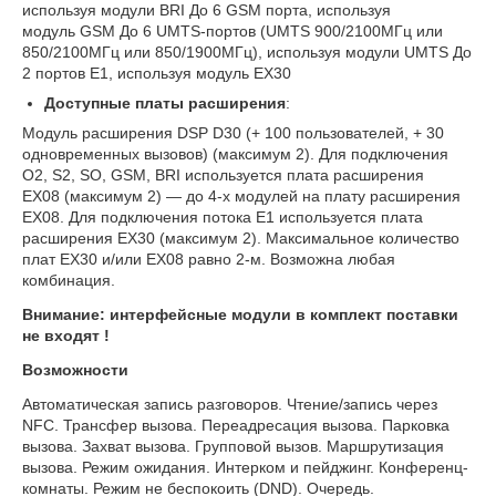
используя модули BRI До 6 GSM порта, используя
модуль GSM До 6 UMTS-портов (UMTS 900/2100МГц или
850/2100МГц или 850/1900МГц), используя модули UMTS До
2 портов E1, используя модуль EX30
Доступные платы расширения
:
Модуль расширения DSP D30 (+ 100 пользователей, + 30
одновременных вызовов) (максимум 2). Для подключения
O2, S2, SO, GSM, BRI используется плата расширения
EX08 (максимум 2) — до 4-х модулей на плату расширения
EX08. Для подключения потока E1 используется плата
расширения EX30 (максимум 2). Максимальное количество
плат EX30 и/или EX08 равно 2-м. Возможна любая
комбинация.
Внимание: интерфейсные модули в комплект поставки
не входят !
Возможности
Автоматическая запись разговоров. Чтение/запись через
NFC. Трансфер вызова. Переадресация вызова. Парковка
вызова. Захват вызова. Групповой вызов. Маршрутизация
вызова. Режим ожидания. Интерком и пейджинг. Конференц-
комнаты. Режим не беспокоить (DND). Очередь.