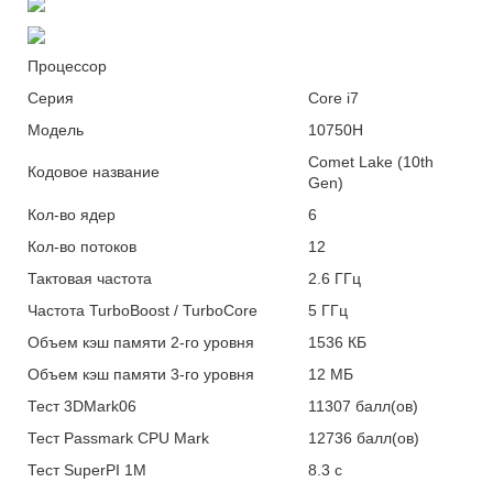
Процессор
Серия
Core i7
Модель
10750H
Comet Lake (10th
Кодовое
название
Gen)
Кол-во
ядер
6
Кол-во
потоков
12
Тактовая
частота
2.6 ГГц
Частота TurboBoost /
TurboCore
5 ГГц
Объем кэш памяти 2-го
уровня
1536 КБ
Объем кэш памяти 3-го
уровня
12 МБ
Тест
3DMark06
11307 балл(ов)
Тест Passmark CPU
Mark
12736 балл(ов)
Тест SuperPI
1M
8.3 с