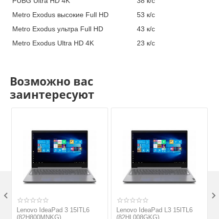
PUBG Ultra HD
4K
38 к/с
Metro Exodus высокие Full
HD
53 к/с
Metro Exodus ультра Full
HD
43 к/с
Metro Exodus Ultra HD
4K
23 к/с
Возможно вас
заинтересуют

Lenovo IdeaPad 3 15ITL6
Lenovo IdeaPad L3 15ITL6
(82H800MNKG)
(82HL008GKG)