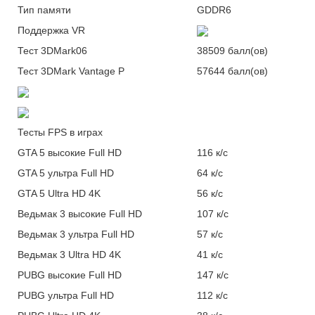
Тип
памяти
GDDR6
Поддержка
VR
Тест
3DMark06
38509 балл(ов)
Тест 3DMark Vantage
P
57644 балл(ов)
Тесты FPS в играх
GTA 5 высокие Full
HD
116 к/с
GTA 5 ультра Full
HD
64 к/с
GTA 5 Ultra HD
4K
56 к/с
Ведьмак 3 высокие Full
HD
107 к/с
Ведьмак 3 ультра Full
HD
57 к/с
Ведьмак 3 Ultra HD
4K
41 к/с
PUBG высокие Full
HD
147 к/с
PUBG ультра Full
HD
112 к/с