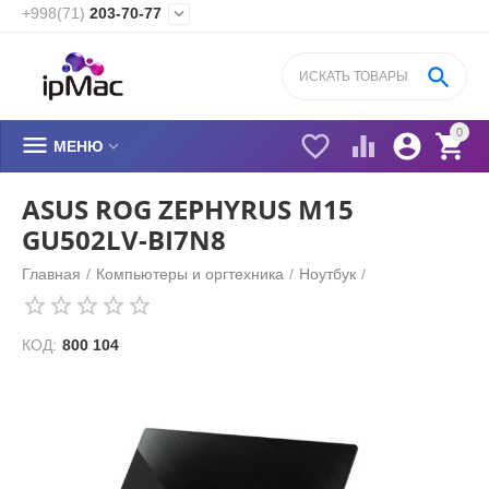
+998(71)
203-70-77


0






МЕНЮ
ASUS ROG ZEPHYRUS M15
GU502LV-BI7N8
Главная
/
Компьютеры и оргтехника
/
Ноутбук
/
КОД:
800 104