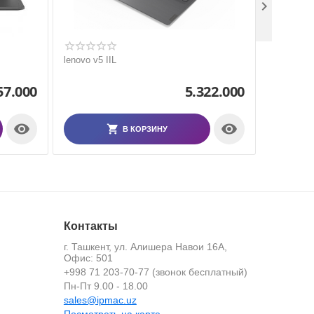

lenovo v5 IIL
HP Pavil
57.000
5.322.000


В КОРЗИНУ
Контакты
г. Ташкент, ул. Алишера Навои 16А,
Офис: 501
+998 71 203-70-77 (звонок бесплатный)
й
Пн-Пт 9.00 - 18.00
sales@ipmac.uz