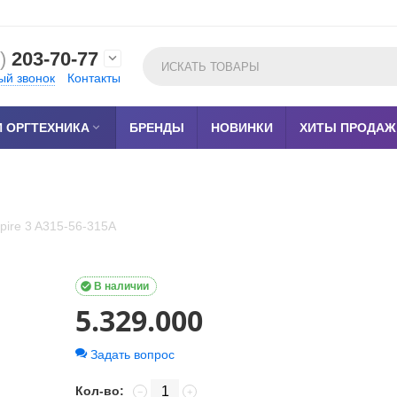
)
203-70-77

ый звонок
Контакты
 ОРГТЕХНИКА

БРЕНДЫ
НОВИНКИ
ХИТЫ ПРОДАЖ
spire 3 A315-56-315A

В наличии
5.329.000
Задать вопрос
Кол-во:
−
+