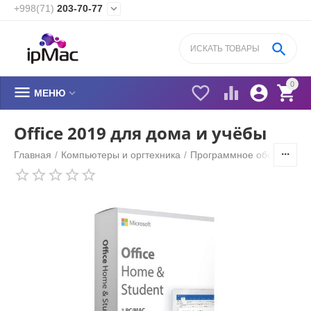
+998(71)
203-70-77


0






МЕНЮ
Office 2019 для дома и учёбы
Главная
/
Компьютеры и оргтехника
/
Программное обеспечени