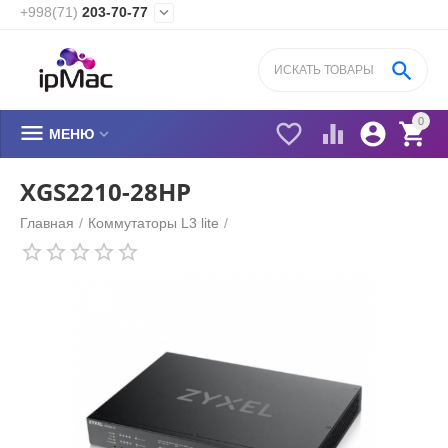
+998(71)
203-70-77


0






МЕНЮ
XGS2210-28HP
Главная
/
Коммутаторы L3 lite
/