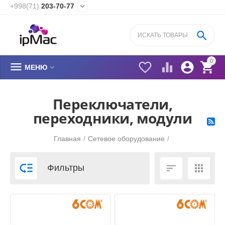
+998(71)
203-70-77


0






МЕНЮ
Переключатели,
переходники, модули
Главная
/
Сетевое оборудование
/



Фильтры