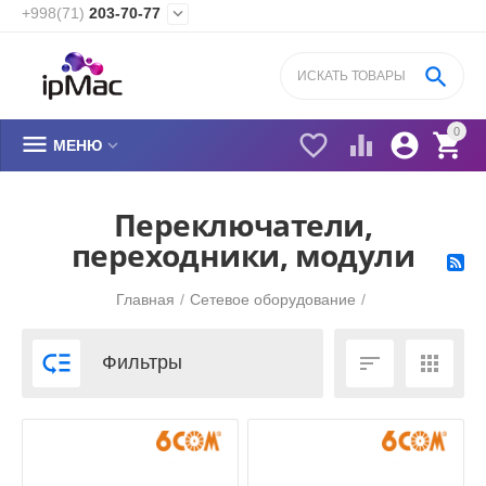
+998(71)
203-70-77


0






МЕНЮ
Переключатели,
переходники, модули
Главная
/
Сетевое оборудование
/



Фильтры